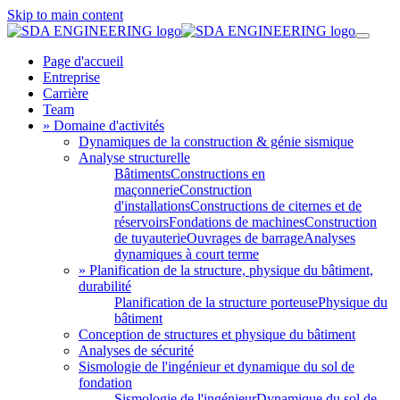
Skip to main content
Page d'accueil
Entreprise
Carrière
Team
» Domaine d'activités
Dynamiques de la construction & génie sismique
Analyse structurelle
Bâtiments
Constructions en
maçonnerie
Construction
d'installations
Constructions de citernes et de
réservoirs
Fondations de machines
Construction
de tuyauterie
Ouvrages de barrage
Analyses
dynamiques à court terme
» Planification de la structure, physique du bâtiment,
durabilité
Planification de la structure porteuse
Physique du
bâtiment
Conception de structures et physique du bâtiment
Analyses de sécurité
Sismologie de l'ingénieur et dynamique du sol de
fondation
Sismologie de l'ingénieur
Dynamique du sol de