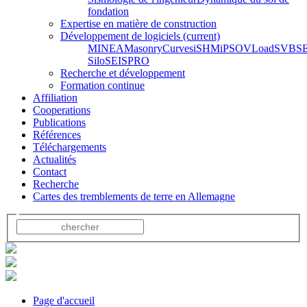
fondation
Expertise en matière de construction
Développement de logiciels
(current)
MINEA
MasonryCurves
iSHM
iPSO
VLoad
SVBS
Silo
SEISPRO
Recherche et développement
Formation continue
Affiliation
Cooperations
Publications
Références
Téléchargements
Actualités
Contact
Recherche
Cartes des tremblements de terre en Allemagne
Page d'accueil