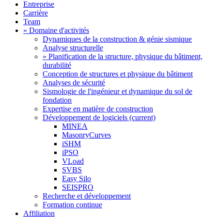
Entreprise
Carrière
Team
» Domaine d'activités
Dynamiques de la construction & génie sismique
Analyse structurelle
» Planification de la structure, physique du bâtiment,
durabilité
Conception de structures et physique du bâtiment
Analyses de sécurité
Sismologie de l'ingénieur et dynamique du sol de
fondation
Expertise en matière de construction
Développement de logiciels
(current)
MINEA
MasonryCurves
iSHM
iPSO
VLoad
SVBS
Easy Silo
SEISPRO
Recherche et développement
Formation continue
Affiliation