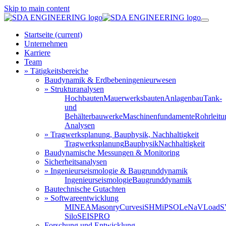
Skip to main content
Startseite
(current)
Unternehmen
Karriere
Team
» Tätigkeitsbereiche
Baudynamik & Erdbebeningenieurwesen
» Strukturanalysen
Hochbauten
Mauerwerksbauten
Anlagenbau
Tank-
und
Behälterbauwerke
Maschinenfundamente
Rohrleit
Analysen
» Tragwerksplanung, Bauphysik, Nachhaltigkeit
Tragwerksplanung
Bauphysik
Nachhaltigkeit
Baudynamische Messungen & Monitoring
Sicherheitsanalysen
» Ingenieurseismologie & Baugrunddynamik
Ingenieurseismologie
Baugrunddynamik
Bautechnische Gutachten
» Softwareentwicklung
MINEA
MasonryCurves
iSHM
iPSO
LeNa
VLoad
S
Silo
SEISPRO
Forschung und Entwicklung